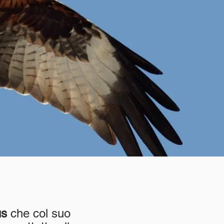
us
che col suo