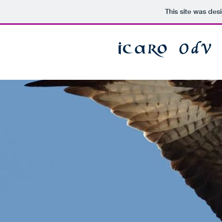
This site was des
OdV
ICARO