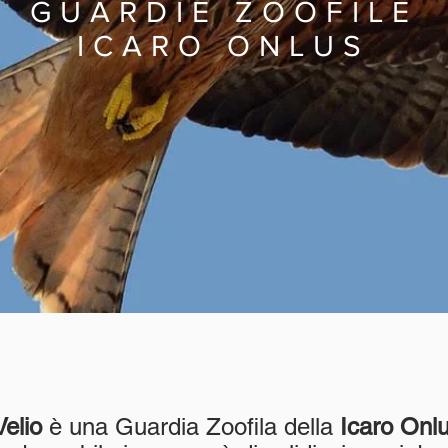
GUARDIE ZOOFILE
ICARO ONLUS
Velio
è una Guardia Zoofila della
Icaro Onl