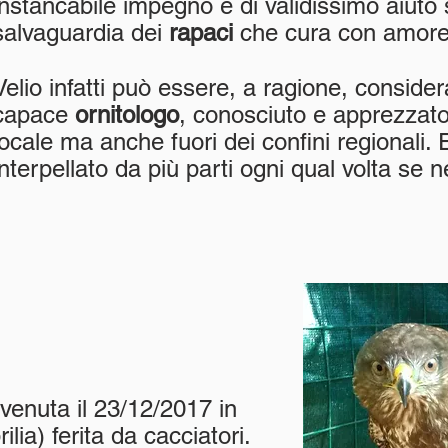
instancabile impegno è di validissimo aiuto s
salvaguardia dei
rapaci
che cura con amore
Velio infatti può essere, a ragione, conside
capace
ornitologo
, conosciuto e apprezzato 
locale ma anche fuori dei confini regionali. Eg
interpellato da più parti ogni qual volta se 
venuta il 23/12/2017 in
ilia) ferita da cacciatori.