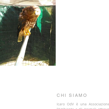
CHI SIAMO
Icaro OdV è una Associazione