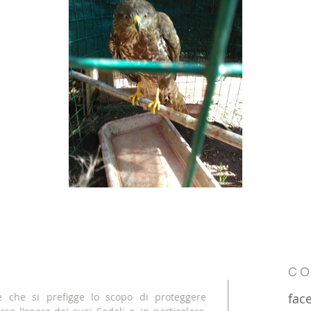
CO
 che si prefigge lo scopo di proteggere
fac